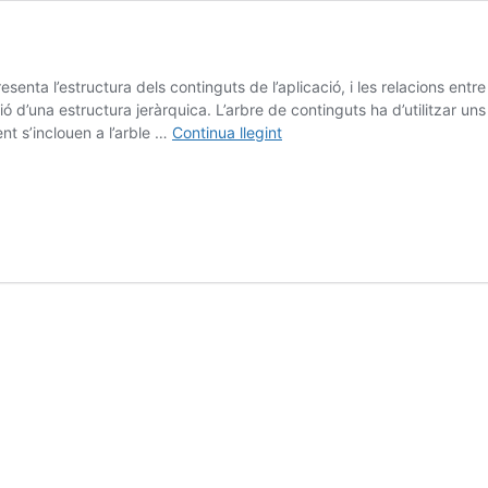
senta l’estructura dels continguts de l’aplicació, i les relacions entr
 d’una estructura jeràrquica. L’arbre de continguts ha d’utilitzar uns 
4.3.
nt s’inclouen a l’arble …
Continua llegint
Representació
de
l’AI