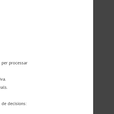
 per processar
va.​
als.
 de decisions: