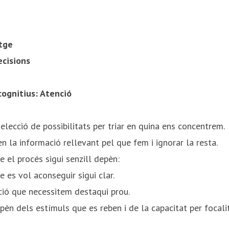
tge
ecisions
cognitius: Atenció
elecció de possibilitats per triar en quina ens concentrem.​
en la informació rellevant pel que fem i ignorar la resta.​
e el procés sigui senzill depèn:​
 es vol aconseguir sigui clar.​
ió que necessitem destaqui prou.​
pèn dels estímuls que es reben i de la capacitat per focalitz