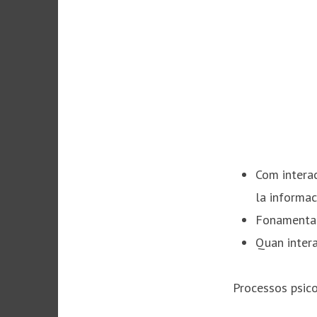
Com interac
la informaci
Fonamentar 
Quan inter
Processos psico