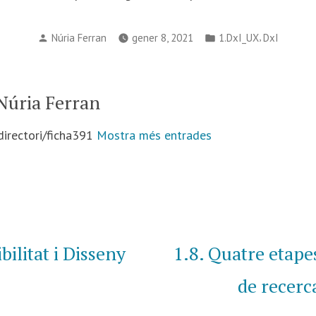
Publicat
Publicat
,
Núria Ferran
gener 8, 2021
1.DxI_UX
DxI
per
en
 Núria Ferran
/directori/ficha391
Mostra més entrades
a
:
bilitat i Disseny
1.8. Quatre etape
de recerc