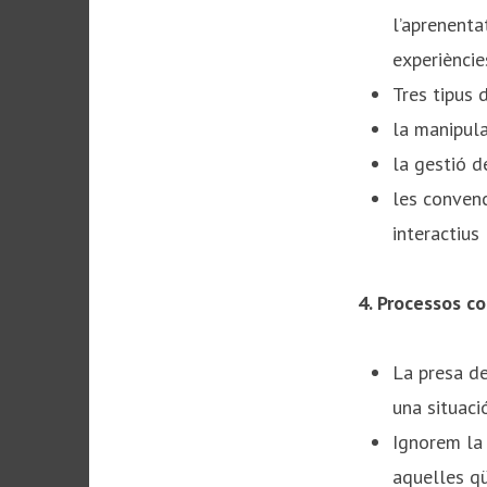
l’aprenenta
experiències
Tres tipus d
la manipula
la gestió de
les convenc
interactius​
4. Processos co
La presa de
una situació
Ignorem la 
aquelles qü