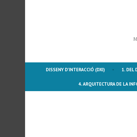
Vés
al
contingut
M
DISSENY D’INTERACCIÓ (DXI)
1. DEL 
4. ARQUITECTURA DE LA IN