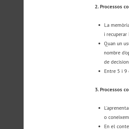
2. Processos c
La memòria
i recuperar
Quan un usu
nombre d’op
de decisions
Entre 5 i 9
3. Processos c
L’aprenenta
o coneixeme
En el conte