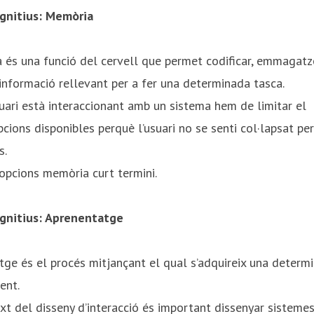
ognitius: Memòria
 és una funció del cervell que permet codificar, emmagat
 informació rellevant per a fer una determinada tasca. ​
ari està interaccionant amb un sistema hem de limitar el
cions disponibles perquè l’usuari no se senti col·lapsat pe
.​
 opcions memòria curt termini.​
ognitius: Aprenentatge
tge és el procés mitjançant el qual s’adquireix una determi
nt. ​
xt del disseny d’interacció és important dissenyar sistemes 