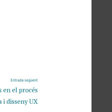
Entrada
Entrada següent
següent:
s en el procés
a i disseny UX