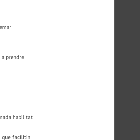
zemar
r a prendre
nada habilitat
que facilitin