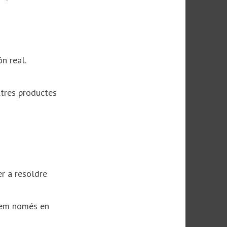
 real.​
ltres productes
er a resoldre
trem només en