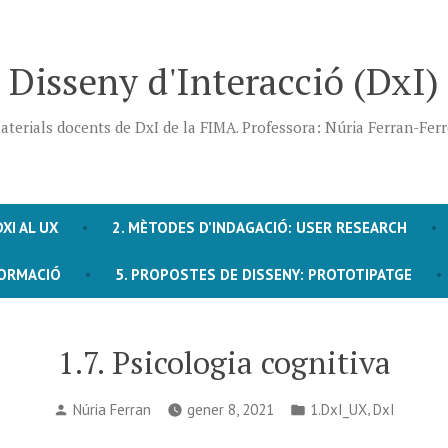
Disseny d'Interacció (DxI)
aterials docents de DxI de la FIMA. Professora: Núria Ferran-Ferr
DXI AL UX
2. MÈTODES D’INDAGACIÓ: USER RESEARCH
FORMACIÓ
5. PROPOSTES DE DISSENY: PROTOTIPATGE
1.7. Psicologia cognitiva
Publicat
Publicat
,
Núria Ferran
gener 8, 2021
1.DxI_UX
DxI
per
en