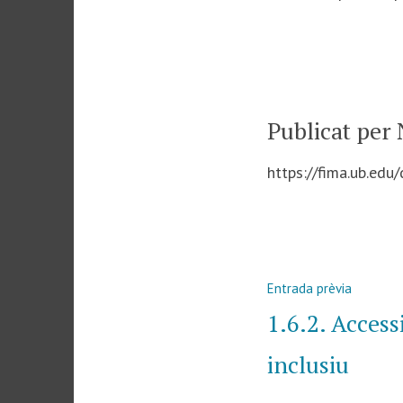
Publicat per
https://fima.ub.edu
Navegació
Entrad
Entrada prèvia
d'entrades
anterior
1.6.2. Accessi
inclusiu