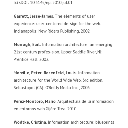
337.DOI: 10.3145/epi.2010.jul.01
Garrett, Jesse-James
. The elements of user
experience: user-centered de-sign for the web.
Indianapolis: New Riders Publishing, 2002.
Morrogh, Earl.
Information architecture: an emerging
21st century profes-sion. Upper Saddle River, NJ:
Prentice Hall, 2002.
M
orville, Peter; Rosenfeld, Louis.
Information
architecture for the World Wide Web. 3rd edition.
Sebastopol (CA): O’Reilly Media Inc., 2006.
Pérez-Montoro, Mario
. Arquitectura de la información
en entornos web.Gijón: Trea, 2010.
Wodtke, Cristina
. Information architecture: blueprints