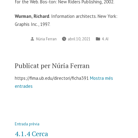
for the Web. Bos-ton: New Riders Publishing, 2002.
Wurman, Richard
. Information architects. New York:
Graphis Inc., 1997.
Publicat
Publicat
Núria Ferran
abril 10, 2021
4. AI
per
en
Publicat per Núria Ferran
https://fima.ub.edu/directori/ficha391
Mostra més
entrades
Navegació
Entrada
Entrada prèvia
d'entrades
anterior:
4.1.4 Cerca