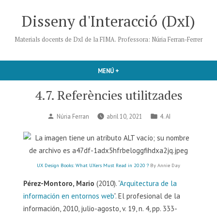
Vés
Disseny d'Interacció (DxI)
al
contingut
Materials docents de DxI de la FIMA. Professora: Núria Ferran-Ferrer
MENÚ
+
EXPANDED
COLLAPSED
4.7. Referències utilitzades
Publicat
Publicat
Núria Ferran
abril 10, 2021
4. AI
per
en
UX Design Books: What UXers Must Read in 2020？
By Annie Day
Pérez-Montoro, Mario
(2010). “
Arquitectura de la
información en entornos web
”. El profesional de la
información, 2010, julio-agosto, v. 19, n. 4, pp. 333-